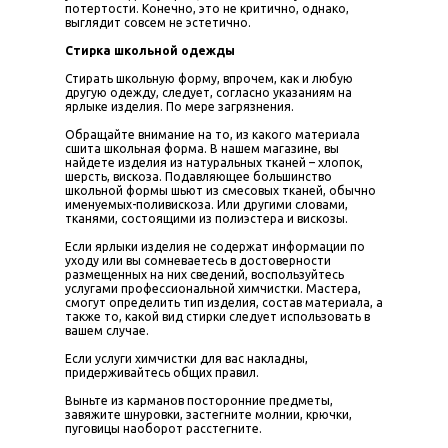
потертости. Конечно, это не критично, однако,
выглядит совсем не эстетично.
Стирка школьной одежды
Стирать школьную форму, впрочем, как и любую
другую одежду, следует, согласно указаниям на
ярлыке изделия. По мере загрязнения.
Обращайте внимание на то, из какого материала
сшита школьная форма. В нашем магазине, вы
найдете изделия из натуральных тканей – хлопок,
шерсть, вискоза. Подавляющее большинство
школьной формы шьют из смесовых тканей, обычно
именуемых-поливискоза. Или другими словами,
тканями, состоящими из полиэстера и вискозы.
Если ярлыки изделия не содержат информации по
уходу или вы сомневаетесь в достоверности
размещенных на них сведений, воспользуйтесь
услугами профессиональной химчистки. Мастера,
смогут определить тип изделия, состав материала, а
также то, какой вид стирки следует использовать в
вашем случае.
Если услуги химчистки для вас накладны,
придерживайтесь общих правил.
Выньте из карманов посторонние предметы,
завяжите шнуровки, застегните молнии, крючки,
пуговицы наоборот расстегните.