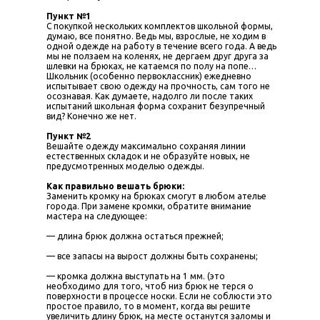
Пункт №1
С покупкой нескольких комплектов школьной формы,
думаю, все понятно. Ведь мы, взрослые, не ходим в
одной одежде на работу в течение всего года. А ведь
мы не ползаем на коленях, не дергаем друг друга за
шлевки на брюках, не катаемся по полу на попе…
Школьник (особенно первоклассник) ежедневно
испытывает свою одежду на прочность, сам того не
осознавая. Как думаете, надолго ли после таких
испытаний школьная форма сохранит безупречный
вид? Конечно же нет.
Пункт №2
Вешайте одежду максимально сохраняя линии
естественных складок и не образуйте новых, не
предусмотренных моделью одежды.
Как правильно вешать брюки:
Заменить кромку на брюках смогут в любом ателье
города. При замене кромки, обратите внимание
мастера на следующее:
— длина брюк должна остаться прежней;
— все запасы на вырост должны быть сохранены;
— кромка должна выступать на 1 мм. (это
необходимо для того, чтоб низ брюк не терся о
поверхности в процессе носки. Если не соблюсти это
простое правило, то в момент, когда вы решите
увеличить длину брюк, на месте останутся заломы и