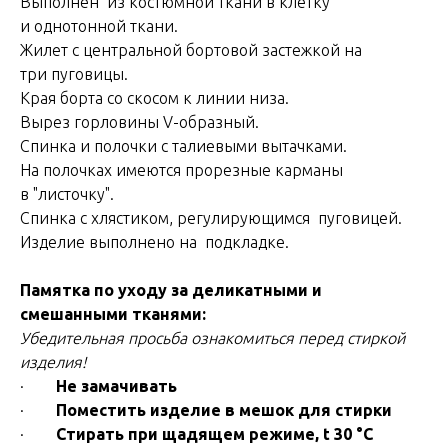
Выполнен из костюмной ткани в клетку
и однотонной ткани.
Жилет с центральной бортовой застежкой на
три пуговицы.
Края борта со скосом к линии низа.
Вырез горловины V-образный.
Спинка и полочки с талиевыми вытачками.
На полочках имеются прорезные карманы
в "листочку".
Спинка с хлястиком, регулирующимся пуговицей.
Изделие выполнено на подкладке.
Памятка по уходу за деликатными и
смешанными тканями:
Убедительная просьба ознакомиться перед стиркой
изделия!
·
Не замачивать
·
Поместить изделие в мешок для стирки
·
Стирать при щадящем режиме, t 30 °С