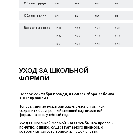
Обхват груди
56
60
64
68
Обхват талии
54
57
60
63
Варианты роста
110
116
128
128
116
122
134
134
122
128
140
140
УХОД ЗА ШКОЛЬНОЙ
ФОРМОЙ
Первое сентября позади, и Вопрос сбора ребенка
в школу закрыт
Теперь, многие родители задумались о том, как
сохранить безупречный внешний вид школьной
формы на весь учебный год.
Уход за школьной формой. Казалось бы, все просто и
понятно, однако, существует много нюансов, о
которых вы узнаете только из нашей статьи.