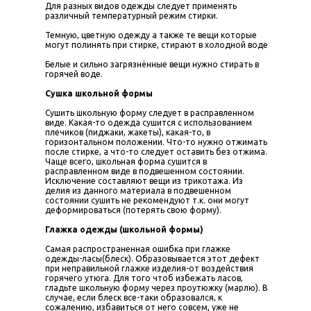
Для разных видов одежды следует применять
различный температурный режим стирки.
Темную, цветную одежду а также те вещи которые
могут полинять при стирке, стирают в холодной воде
Белые и сильно загрязнённые вещи нужно стирать в
горячей воде.
Сушка школьной формы
Сушить школьную форму следует в расправленном
виде. Какая-то одежда сушится с использованием
плечиков (пиджаки, жакеты), какая-то, в
горизонтальном положении. Что-то нужно отжимать
после стирке, а что-то следует оставить без отжима.
Чаще всего, школьная форма сушится в
расправленном виде в подвешенном состоянии.
Исключение составляют вещи из трикотажа. Из
делия из данного материала в подвешенном
состоянии сушить не рекомендуют т.к. они могут
деформироваться (потерять свою форму).
Глажка одежды (школьной формы)
Самая распространенная ошибка при глажке
одежды-ласы(блеск). Образовывается этот дефект
при неправильной глажке изделия-от воздействия
горячего утюга. Для того чтоб избежать ласов,
гладьте школьную форму через проутюжку (марлю). В
случае, если блеск все-таки образовался, к
сожалению, избавиться от него совсем, уже не