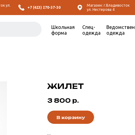
ок ул.
Магазин: г.Владивосток
+7 (423) 270-37-30
ул. Нестерова 4
Школьная
Спец-
Ведомствен
форма
одежда
одежда
ЖИЛЕТ
3 800
р.
В корзину