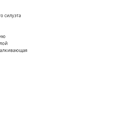
о силуэта
нию
слой
талкивающая