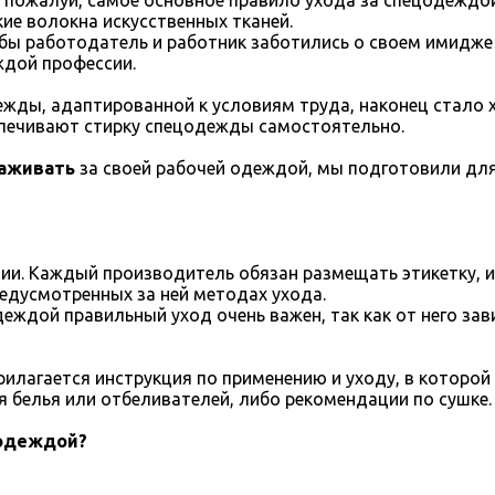
 пожалуй, самое основное правило ухода за спецодеждой
ие волокна искусственных тканей.
обы работодатель и работник заботились о своем имидже
ждой профессии.
ды, адаптированной к условиям труда, наконец стало 
печивают стирку спецодежды самостоятельно.
хаживать
за своей рабочей одеждой, мы подготовили для 
ции. Каждый производитель обязан размещать этикетку, 
едусмотренных за ней методах ухода.
деждой правильный уход очень важен, так как от него за
рилагается инструкция по применению и уходу, в которо
 белья или отбеливателей, либо рекомендации по сушке.
 одеждой?