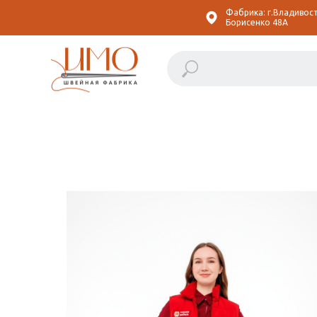
Фабрика: г.Владивост
Борисенко 48А