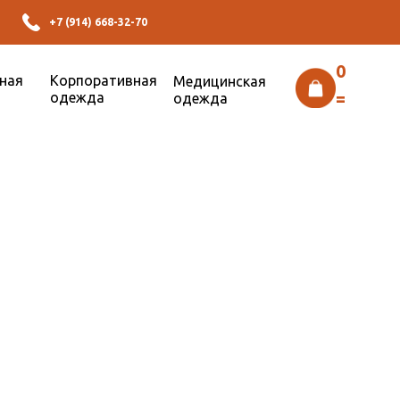
+7 (914) 668-32-70
0
ная
Корпоративная
Медицинская
=
одежда
одежда