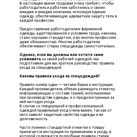
В настоящее время трудовая этика требует, чтобы
работодатель и работник заботились о своем
имидже и имидже компании, используя единую
одежду, обеспечивающую адекватную защиту тела в
каждой профессии.
Предоставление работодателем фирменной
одежды, адаптированной к условиям труда, наконец
стало хорошим стандартом, а во многих профессиях
даже обязанностью. Многие работодатели
обеспечивают стирку спецодежды самостоятельно.
Однако, если вы должны или хотите сами
ухаживать
за своей рабочей одеждой, мы
подготовили для вас краткое руководство: правила
ухода за спецодеждой.
Каковы правила ухода за спецодеждой?
Правило номер один — читаем бирки и инструкции.
Каждый производитель обязан размещать этикетку,
информирующую о составе тканей, используемых
при производстве одежды, и о предусмотренных за
ней методах ухода.
В случае со специальной и профессиональной
одеждой правильный уход очень важен, так как от
него зависят защитные свойства одежды и ее
долговечность.
Часто помимо стандартной этикетки к товару
прилагается инструкция по применению и уходу, в
которой содержатся подробные правила стирки