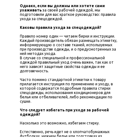
Однако, если вы должны или хотите сами
ухаживать
за своей рабочей одеждой, мы
подготовили для вас краткое руководство: правила
ухода за спецодеждой.
Каковы правила ухода за спецодеждой?
Правило номер один — читаем бирки и инструкции.
Каждый производитель обязан размещать этикетку,
информирующую о составе тканей, используемых
при производстве одежды, и о предусмотренных за
ней методах ухода.
В случае со специальной и профессиональной
одеждой правильный уход очень важен, так как от
него зависят защитные свойства одежды и ее
долговечность.
Часто помимо стандартной этикетки к товару
прилагается инструкция по применению и уходу, в
которой содержатся подробные правила стирки
спецодежды, использования кондиционеров для
белья или отбеливателей, либо рекомендации по
сушке.
Что следует избегать при уходе за рабочей
одеждой?
Насколько это возможно, избегаем стирку.
Естественно, речь идет не о хлопчатобумажных
футболках, нижнем белье или толстовках из