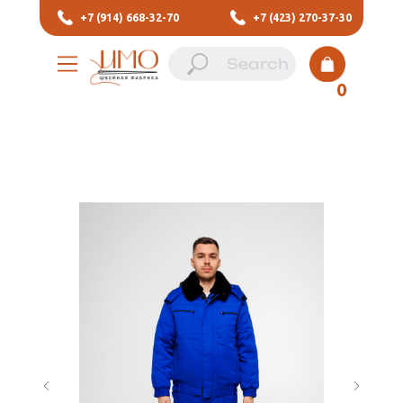
+7 (914) 668-32-70
+7 (423) 270-37-30
0