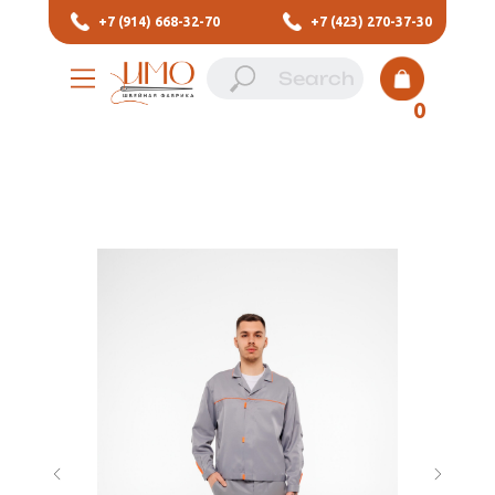
+7 (914) 668-32-70
+7 (423) 270-37-30
0