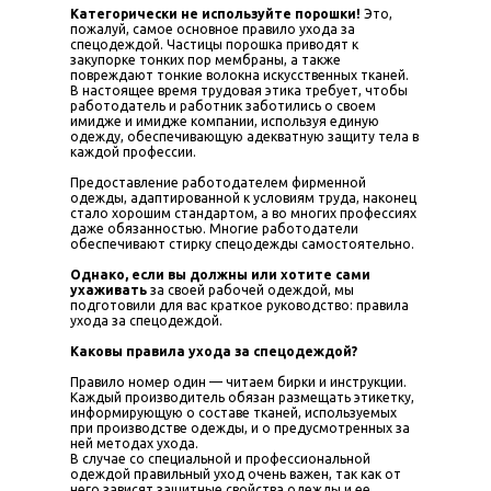
Категорически не используйте порошки!
Это,
пожалуй, самое основное правило ухода за
спецодеждой. Частицы порошка приводят к
закупорке тонких пор мембраны, а также
повреждают тонкие волокна искусственных тканей.
В настоящее время трудовая этика требует, чтобы
работодатель и работник заботились о своем
имидже и имидже компании, используя единую
одежду, обеспечивающую адекватную защиту тела в
каждой профессии.
Предоставление работодателем фирменной
одежды, адаптированной к условиям труда, наконец
стало хорошим стандартом, а во многих профессиях
даже обязанностью. Многие работодатели
обеспечивают стирку спецодежды самостоятельно.
Однако, если вы должны или хотите сами
ухаживать
за своей рабочей одеждой, мы
подготовили для вас краткое руководство: правила
ухода за спецодеждой.
Каковы правила ухода за спецодеждой?
Правило номер один — читаем бирки и инструкции.
Каждый производитель обязан размещать этикетку,
информирующую о составе тканей, используемых
при производстве одежды, и о предусмотренных за
ней методах ухода.
В случае со специальной и профессиональной
одеждой правильный уход очень важен, так как от
него зависят защитные свойства одежды и ее