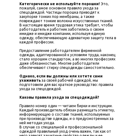
Категорически не используйте порошки!
Это,
пожалуй, самое основное правило ухода за
спецодеждой. Частицы порошка приводят к
закупорке тонких пор мембраны, а также
повреждают тонкие волокна искусственных тканей.
В настоящее время трудовая этика требует, чтобы
работодатель и работник заботились о своем
имидже и имидже компании, используя единую
одежду, обеспечивающую адекватную защиту тела в
каждой профессии.
Предоставление работодателем фирменной
одежды, адаптированной к условиям труда, наконец
стало хорошим стандартом, а во многих профессиях
даже обязанностью. Многие работодатели
обеспечивают стирку спецодежды самостоятельно.
Однако, если вы должны или хотите сами
ухаживать
за своей рабочей одеждой, мы
подготовили для вас краткое руководство: правила
ухода за спецодеждой.
Каковы правила ухода за спецодеждой?
Правило номер один — читаем бирки и инструкции.
Каждый производитель обязан размещать этикетку,
информирующую о составе тканей, используемых
при производстве одежды, и о предусмотренных за
ней методах ухода.
В случае со специальной и профессиональной
одеждой правильный уход очень важен, так как от
него зависят защитные свойства одежды и ее