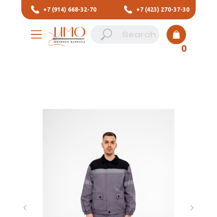
+7 (914) 668-32-70
+7 (423) 270-37-30
0