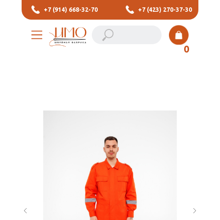
+7 (914) 668-32-70
+7 (423) 270-37-30
0