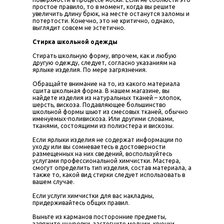
простое правило, то в момент, когда вы решите
увеличить длину брюк, на месте останутся заломы и
потертости. Конечно, это не критично, однако,
выглядит совсем не эстетично.
Стирка школьной одежды
Стирать школьную форму, впрочем, как и любую
другую одежду, следует, согласно указаниям на
ярлыке изделия. По мере загрязнения.
Обращайте внимание на то, из какого материала
сшита школьная форма. В нашем магазине, вы
найдете изделия из натуральных тканей – хлопок,
шерсть, вискоза. Подавляющее большинство
школьной формы шьют из смесовых тканей, обычно
именуемых-поливискоза. Или другими словами,
тканями, состоящими из полиэстера и вискозы.
Если ярлыки изделия не содержат информации по
уходу или вы сомневаетесь в достоверности
размещенных на них сведений, воспользуйтесь
услугами профессиональной химчистки. Мастера,
смогут определить тип изделия, состав материала, а
также то, какой вид стирки следует использовать в
вашем случае.
Если услуги химчистки для вас накладны,
придерживайтесь общих правил.
Выньте из карманов посторонние предметы,
завяжите шнуровки, застегните молнии, крючки,