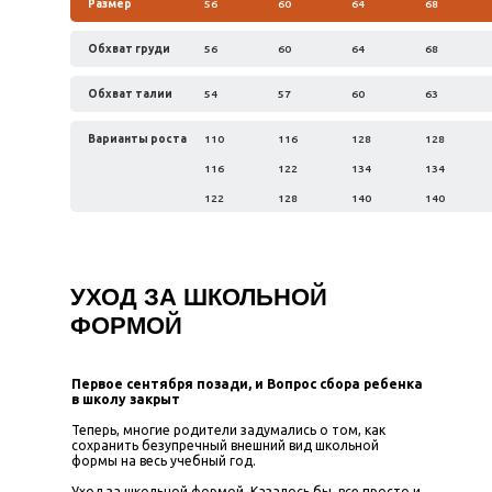
Размер
56
60
64
68
Обхват груди
56
60
64
68
Обхват талии
54
57
60
63
Варианты роста
110
116
128
128
116
122
134
134
122
128
140
140
УХОД ЗА ШКОЛЬНОЙ
ФОРМОЙ
Первое сентября позади, и Вопрос сбора ребенка
в школу закрыт
Теперь, многие родители задумались о том, как
сохранить безупречный внешний вид школьной
формы на весь учебный год.
Уход за школьной формой. Казалось бы, все просто и