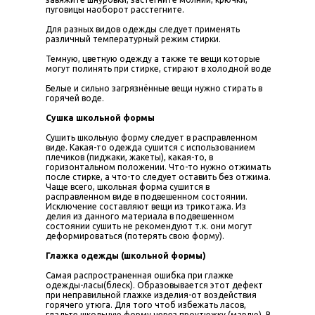
пуговицы наоборот расстегните.
Для разных видов одежды следует применять
различный температурный режим стирки.
Темную, цветную одежду а также те вещи которые
могут полинять при стирке, стирают в холодной воде
Белые и сильно загрязнённые вещи нужно стирать в
горячей воде.
Сушка школьной формы
Сушить школьную форму следует в расправленном
виде. Какая-то одежда сушится с использованием
плечиков (пиджаки, жакеты), какая-то, в
горизонтальном положении. Что-то нужно отжимать
после стирке, а что-то следует оставить без отжима.
Чаще всего, школьная форма сушится в
расправленном виде в подвешенном состоянии.
Исключение составляют вещи из трикотажа. Из
делия из данного материала в подвешенном
состоянии сушить не рекомендуют т.к. они могут
деформироваться (потерять свою форму).
Глажка одежды (школьной формы)
Самая распространенная ошибка при глажке
одежды-ласы(блеск). Образовывается этот дефект
при неправильной глажке изделия-от воздействия
горячего утюга. Для того чтоб избежать ласов,
гладьте школьную форму через проутюжку (марлю). В