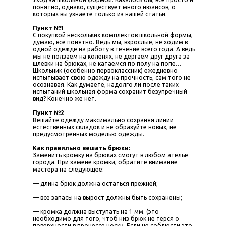
понятно, однако, существует много нюансов, о
которых вы узнаете только из нашей статьи.
Пункт №1
С покупкой нескольких комплектов школьной формы,
думаю, все понятно. Ведь мы, взрослые, не ходим в
одной одежде на работу в течение всего года. А ведь
мы не ползаем на коленях, не дергаем друг друга за
шлевки на брюках, не катаемся по полу на попе…
Школьник (особенно первоклассник) ежедневно
испытывает свою одежду на прочность, сам того не
осознавая. Как думаете, надолго ли после таких
испытаний школьная форма сохранит безупречный
вид? Конечно же нет.
Пункт №2
Вешайте одежду максимально сохраняя линии
естественных складок и не образуйте новых, не
предусмотренных моделью одежды.
Как правильно вешать брюки:
Заменить кромку на брюках смогут в любом ателье
города. При замене кромки, обратите внимание
мастера на следующее:
— длина брюк должна остаться прежней;
— все запасы на вырост должны быть сохранены;
— кромка должна выступать на 1 мм. (это
необходимо для того, чтоб низ брюк не терся о
поверхности в процессе носки. Если не соблюсти это